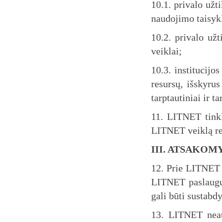
10.1. privalo užt
naudojimo taisyk
10.2. privalo už
veiklai;
10.3. institucijo
resursų, išskyru
tarptautiniai ir t
11. LITNET tinklu
LITNET veiklą re
III. ATSAKOM
12. Prie LITNET t
LITNET paslaugų
gali būti sustabdy
13. LITNET neats