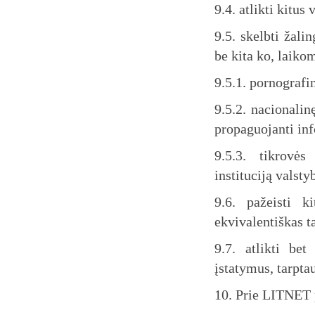
9.4. atlikti kitu
9.5. skelbti žali
be kita ko, laiko
9.5.1. pornografi
9.5.2. nacionalin
propaguojanti in
9.5.3. tikrovės
instituciją valsty
9.6. pažeisti k
ekvivalentiškas t
9.7. atlikti be
įstatymus, tarptau
10. Prie LITNET p