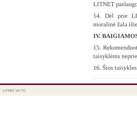
LITNET paslaugo
14. Dėl prie LI
moralinė žala iši
IV. BAIGIAMO
15. Rekomenduoti
taisyklėms neprie
16. Šios taisykl
LITNET
VU
TC