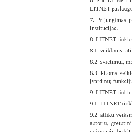
6. Prie LITNET i
LITNET paslaugų 
7. Prijungimas pr
institucijas.
8. LITNET tinklo 
8.1. veikloms, at
8.2. švietimui, m
8.3. kitoms veik
įvardintų funkci
9. LITNET tinkle
9.1. LITNET tinkl
9.2. atlikti veiks
autorių, gretutin
veiksmais, be kit