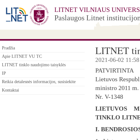
LITNET VILNIAUS UNIVER
Paslaugos Litnet institucijo
LITNET tin
Pradžia
Apie LITNET VU TC
2021-06-02 11:58
LITNET tinklo naudojimo taisyklės
PATVIRTINTA
IP
Lietuvos Respubl
Reikia detalesnės informacijos, susisiekite
ministro 2011 m.
Kontaktai
Nr. V-1348
LIETUVOS M
TINKLO LITN
I. BENDROSIO