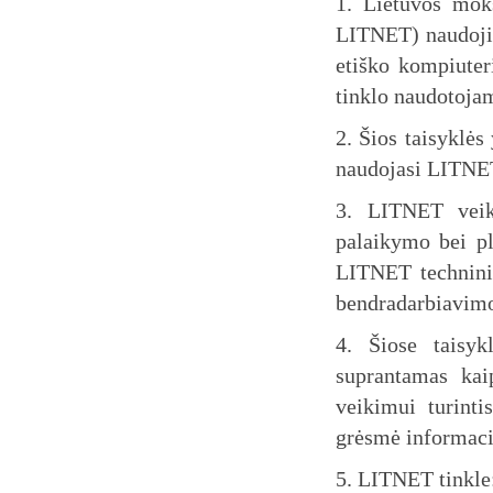
1. Lietuvos moks
LITNET) naudojimo
etiško kompiute
tinklo naudotoja
2. Šios taisyklės
naudojasi LITNET
3. LITNET veik
palaikymo bei pl
LITNET techninių
bendradarbiavimo 
4. Šiose taisyk
suprantamas kai
veikimui turinti
grėsmė informacij
5. LITNET tinkle