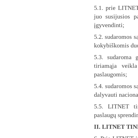
5.1. prie LITNE
juo susijusios p
įgyvendinti;
5.2. sudaromos są
kokybiškomis du
5.3. sudaroma 
tiriamąja veik
paslaugomis;
5.4. sudaromos s
dalyvauti naciona
5.5. LITNET ti
paslaugų sprendi
II. LITNET T